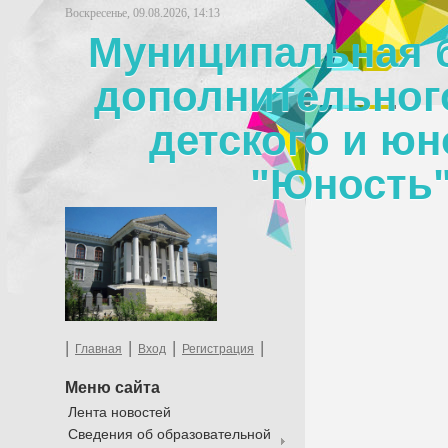
Воскресенье, 09.08.2026, 14:13
Муниципальная 
дополнительног
детского и юн
"Юность"
|
|
|
|
Главная
Вход
Регистрация
Меню сайта
Лента новостей
Сведения об образовательной