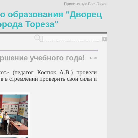
Приветствую Вас
,
Гость
о образования "Дворец
орода Тореза"
ршение учебного года!
17:28
ют» (педагог Костюк А.В.) провели
в в стремлении проверить свои силы и