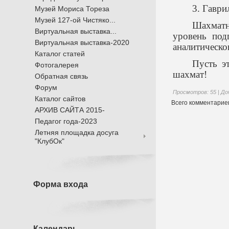
3. Гаври
Музей Мориса Тореза
Музей 127-ой Чистяко...
Шахматн
Виртуальная выставка...
уровень под
Виртуальная выставка-2020
аналитическо
Каталог статей
Пусть э
Фотогалерея
шахмат!
Обратная связь
Форум
Просмотров
: 55 |
До
Каталог сайтов
Всего комментарие
АРХИВ САЙТА 2015-
Педагог года-2023
Летняя площадка досуга
"КлубОк"
Форма входа
Календарь