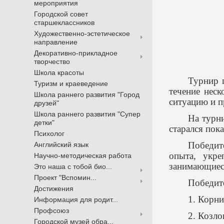
мероприятия
Городской совет
старшеклассников
Художественно-эстетическое
направление
Декоративно-прикладное
творчество
Школа красоты
Турнир 
Туризм и краеведение
течение неск
Школа раннего развития "Город
ситуацию и 
друзей"
Школа раннего развития "Супер
На турни
детки"
старался пок
Психолог
Победит
Английский язык
опыта, укре
Научно-методическая работа
занимающиеся
Это наша с тобой био...
Проект "Вспомин...
Победит
Достижения
1. Корни
Информация для родит...
Профсоюз
2. Козл
Городской музей обра...