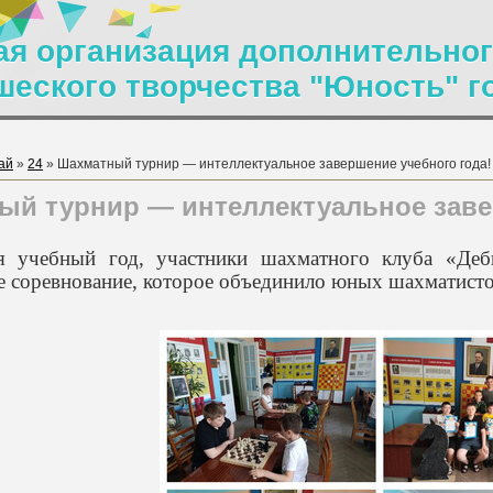
я организация дополнительног
шеского творчества "Юность" г
ай
»
24
» Шахматный турнир — интеллектуальное завершение учебного года!
й турнир — интеллектуальное заве
я учебный год, участники шахматного клуба «Деб
е соревнование, которое объединило юных шахматисто