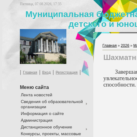
Пятница, 07.08.2026, 17:35
Муниципальная бюджетна
детского и юно
Главная
»
2026
»
М
Шахматны
Заверша
|
|
|
|
Главная
Вход
Регистрация
увлекательно
способности.
Меню сайта
Лента новостей
Сведения об образовательной
организации
Информация о сайте
Администрация
Дистанционное обучение
Конкурсы, проекты, массовые