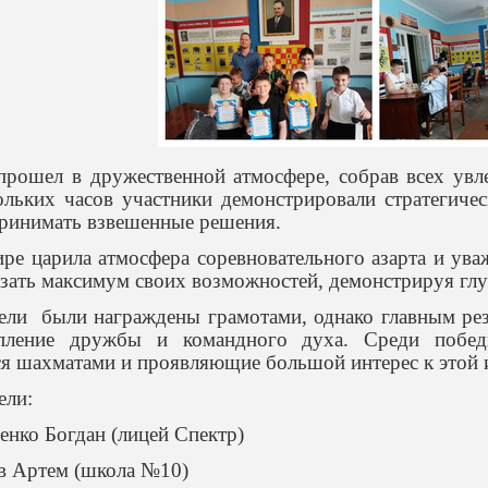
прошел в дружественной атмосфере, собрав всех увл
ольких часов участники демонстрировали стратегиче
принимать взвешенные решения.
ре царила атмосфера соревновательного азарта и ув
азать максимум своих возможностей, демонстрируя глу
ели были награждены грамотами, однако главным рез
пление дружбы и командного духа. Среди победи
 шахматами и проявляющие большой интерес к этой и
ели:
енко Богдан (лицей Спектр)
ов Артем (школа №10)