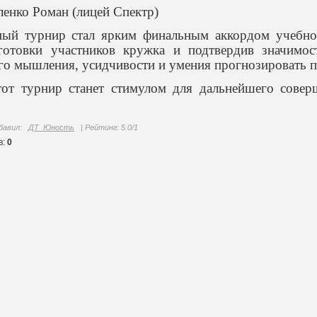
ленко Роман (лицей Спектр)
ый турнир стал ярким финальным аккордом учебног
готовки участников кружка и подтвердив значимос
го мышления, усидчивости и умения прогнозировать п
тот турнир станет стимулом для дальнейшего сове
бавил
:
ДТ_Юность
|
Рейтинг
:
5.0
/
1
в
:
0