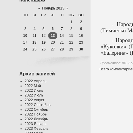
«
Ноябрь 2025
»
ПН
ВТ
СР
ЧТ
ПТ
СБ
ВС
1
2
- Народ
3
4
5
6
7
8
9
(Тимченко Ма
10
11
12
13
14
15
16
- Народ
17
18
19
20
21
22
23
«Куколки» (Г
24
25
26
27
28
29
30
«Балерина» (
Просмотров
: 84 |
До
Всего комментарие
Архив записей
2022 Апрель
2022 Май
2022 Июнь
2022 Июль
2022 Август
2022 Сентябрь
2022 Октябрь
2022 Ноябрь
2022 Декабрь
2023 Январь
2023 Февраль