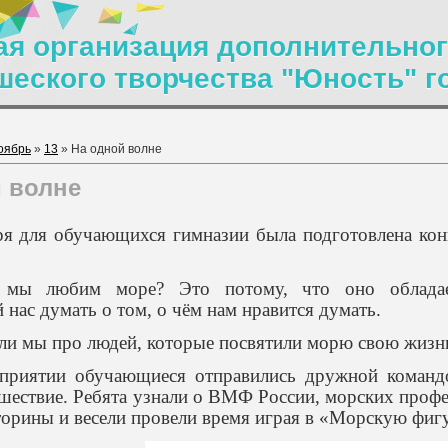
я организация дополнительног
шеского творчества "Юность" г
оябрь
»
13
» На одной волне
 волне
ря для обучающихся гимназии была подготовлена кон
мы любим море? Это потому, что оно обладает
 нас думать о том, о чём нам нравится думать.
 ли мы про людей, которые посвятили морю свою жиз
приятии обучающиеся отправились дружной команд
шествие. Ребята узнали о ВМФ России, морских профес
орины и весели провели время играя в «Морскую фиг