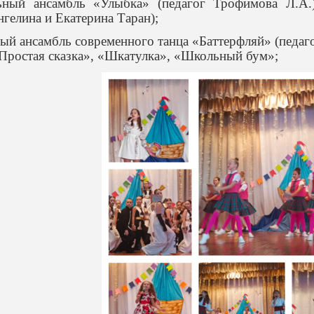
ьный ансамбль «Улыбка» (педагог Трофимова Л.А.
гелина и Екатерина Таран);
ый ансамбль современного танца «Баттерфляй» (педа
Простая сказка», «Шкатулка», «Школьный бум»;