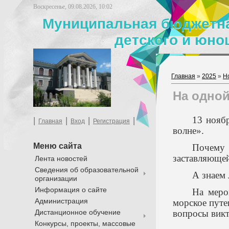
Воскресенье, 09.08.2026, 10:02
Муниципальная бюджетна
детского и юно
Главная
»
2025
»
Н
На одной
13 нояб
|
|
|
|
Главная
Вход
Регистрация
волне».
Меню сайта
Почему 
заставляющей
Лента новостей
Сведения об образовательной
А знаем
организации
Информация о сайте
На меро
Администрация
морское путе
Дистанционное обучение
вопросы викт
Конкурсы, проекты, массовые