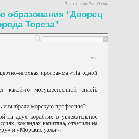
Приветствую Вас
,
Гость
о образования "Дворец
орода Тореза"
21:59
цертно-игровая программа «На одной
 какой-то могущественной силой,
нь и выбрали морскую профессию?
ой
на двух кораблях в увлекательное
сиях, командах капитана, ответили на
уру» и «Морские узлы».