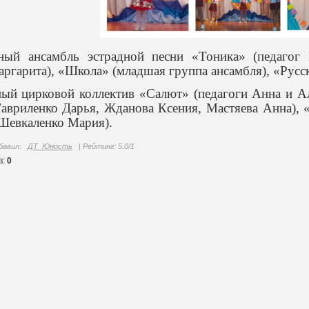
ный ансамбль эстрадной песни «Тоника» (педагог
ргарита), «Школа» (младшая группа ансамбля), «Русск
ный цирковой коллектив «Салют» (педагоги Анна и А
авриленко Дарья, Жданова Ксения, Мастяева Анна), 
Шевкаленко Мария).
бавил
:
ДТ_Юность
|
Рейтинг
:
5.0
/
1
в
:
0