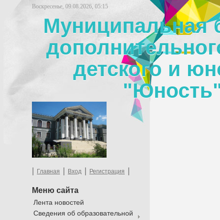
Воскресенье, 09.08.2026, 05:15
Муниципальная 
дополнительног
детского и юн
"Юность"
|
|
|
|
Главная
Вход
Регистрация
Меню сайта
Лента новостей
Сведения об образовательной