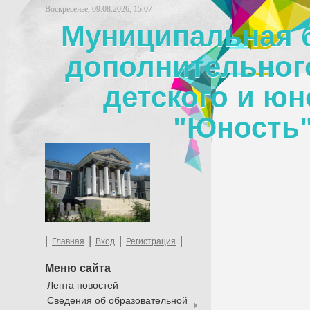
Воскресенье, 09.08.2026, 15:07
Муниципальная 
дополнительног
детского и юн
"Юность"
|
|
|
|
Главная
Вход
Регистрация
Меню сайта
Лента новостей
Сведения об образовательной