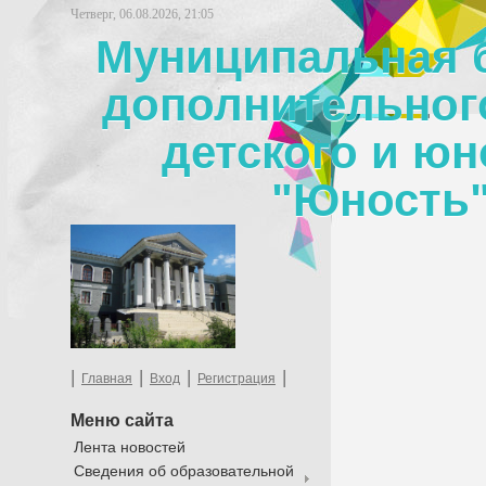
Четверг, 06.08.2026, 21:05
Муниципальная 
дополнительног
детского и юн
"Юность"
|
|
|
|
Главная
Вход
Регистрация
Меню сайта
Лента новостей
Сведения об образовательной