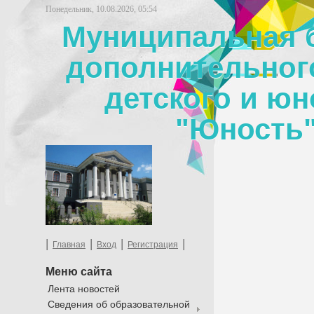
Понедельник, 10.08.2026, 05:54
Муниципальная 
дополнительног
детского и юн
"Юность"
|
|
|
|
Главная
Вход
Регистрация
Меню сайта
Лента новостей
Сведения об образовательной