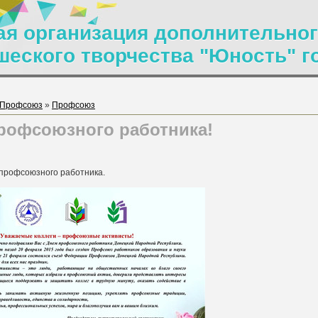
я организация дополнительног
шеского творчества "Юность" г
Профсоюз
»
Профсоюз
рофсоюзного работника!
 профсоюзного работника.