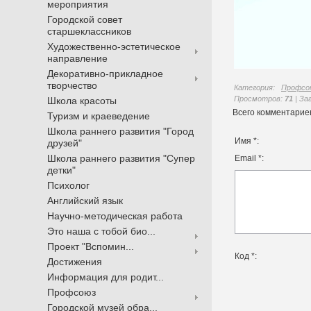
мероприятия
Городской совет
старшеклассников
Художественно-эстетическое
направление
Декоративно-прикладное
творчество
Категория
:
Профсо
Просмотров
:
71
|
За
Школа красоты
Всего комментарие
Туризм и краеведение
Школа раннего развития "Город
Имя *:
друзей"
Школа раннего развития "Супер
Email *:
детки"
Психолог
Английский язык
Научно-методическая работа
Это наша с тобой био...
Проект "Вспомин...
Код *:
Достижения
Информация для родит...
Профсоюз
Городской музей обра...