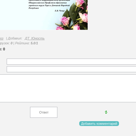
юз
|
Добавил
:
ДТ_Юность
грузок
:
0
|
Рейтинг
:
5.0
/
1
в
:
0