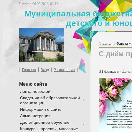
Четверг, 06.08.2026, 02:12
Муниципальная бюджетна
детского и юно
Главная
»
Файлы
»
С днём п
|
|
|
|
Главная
Вход
Регистрация
21 февраля - День
Меню сайта
Лента новостей
Сведения об образовательной
организации
Информация о сайте
Администрация
Дистанционное обучение
Конкурсы, проекты, массовые