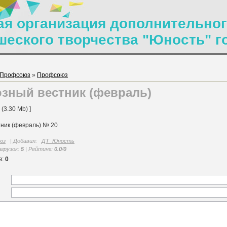
я организация дополнительног
шеского творчества "Юность" г
Профсоюз
»
Профсоюз
зный вестник (февраль)
(3.30 Mb) ]
ник (февраль) № 20
юз
|
Добавил
:
ДТ_Юность
агрузок
:
5
|
Рейтинг
:
0.0
/
0
в
:
0