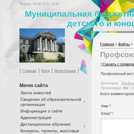
Четверг, 06.08.2026, 14:04
Муниципальная бюджетна
детского и юно
Главная
»
Файлы
»
Профсою
[
Скачать с сервера
|
|
|
|
Главная
Вход
Регистрация
Профсоюзный вест
Категория
:
Профсо
Меню сайта
Просмотров
:
352
|
З
Лента новостей
Всего комментарие
Сведения об образовательной
организации
Имя *:
Информация о сайте
Email *:
Администрация
Дистанционное обучение
Конкурсы, проекты, массовые