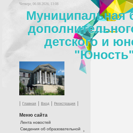
Четверг, 06.08.2026, 13:08
Муниципальная 
дополнительног
детского и юн
"Юность"
|
|
|
|
Главная
Вход
Регистрация
Меню сайта
Лента новостей
Сведения об образовательной