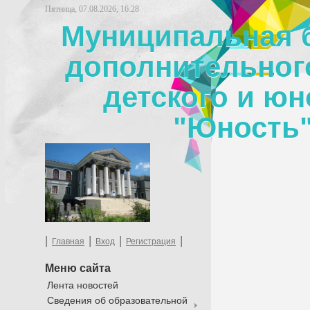
Пятница, 07.08.2026, 16:28
Муниципальная 
дополнительног
детского и юн
"Юность"
|
|
|
|
Главная
Вход
Регистрация
Меню сайта
Лента новостей
Сведения об образовательной