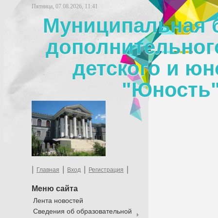
Пятница, 07.08.2026, 11:41
Муниципальная 
дополнительног
детского и юн
"Юность"
|
|
|
|
Главная
Вход
Регистрация
Меню сайта
Лента новостей
Сведения об образовательной