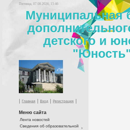
Пятница, 07.08.2026, 15:46
Муниципальная 
дополнительног
детского и юн
"Юность"
|
|
|
|
Главная
Вход
Регистрация
Меню сайта
Лента новостей
Сведения об образовательной