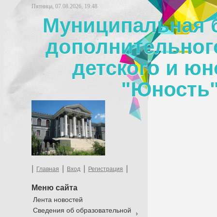
Пятница, 07.08.2026, 19:48
Муниципальная 
дополнительног
детского и юн
"Юность"
|
|
|
|
Главная
Вход
Регистрация
Меню сайта
Лента новостей
Сведения об образовательной