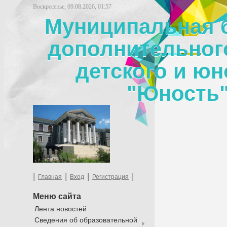
Воскресенье, 09.08.2026, 01:57
Муниципальная 
дополнительног
детского и юн
"Юность"
|
|
|
|
Главная
Вход
Регистрация
Меню сайта
Лента новостей
Сведения об образовательной