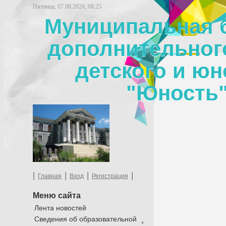
Пятница, 07.08.2026, 08:25
Муниципальная 
дополнительног
детского и юн
"Юность"
|
|
|
|
Главная
Вход
Регистрация
Меню сайта
Лента новостей
Сведения об образовательной