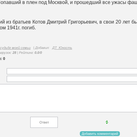
Попавший в плен под Москвой, и прошедший все ужасы фаш
 из братьев Котов Дмитрий Григорьевич, в свои 20 лет бы
м 1941г. погиб.
 судьбе моей семьи
|
Добавил
:
ДТ_Юность
агрузок
:
28
|
Рейтинг
:
0.0
/
0
в
:
0