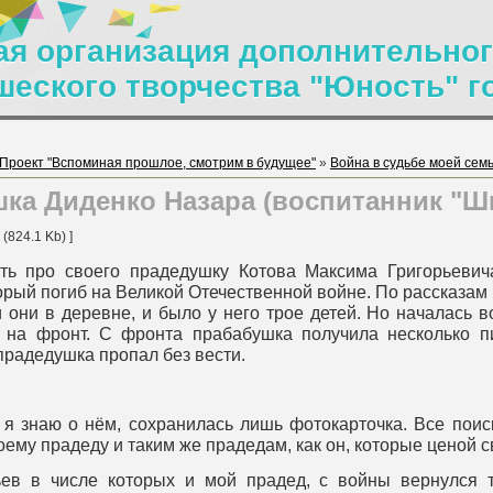
я организация дополнительног
шеского творчества "Юность" г
Проект "Вспоминая прошлое, смотрим в будущее"
»
Война в судьбе моей сем
ка Диденко Назара (воспитанник "Ш
(824.1 Kb) ]
ать про своего прадедушку Котова Максима Григорьевич
орый погиб на Великой Отечественной войне. По рассказам
 они в деревне, и было у него трое детей. Но началась 
 на фронт. С фронта прабабушка получила несколько пи
прадедушка пропал без вести.
о я знаю о нём, сохранилась лишь фотокарточка. Все поис
оему прадеду и таким же прадедам, как он, которые ценой 
ьев в числе которых и мой прадед, с войны вернулся 