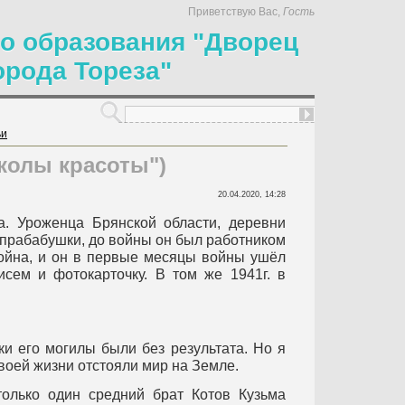
Приветствую Вас
,
Гость
о образования "Дворец
орода Тореза"
ьи
колы красоты")
20.04.2020, 14:28
а. Уроженца Брянской области, деревни
 прабабушки, до войны он был работником
война, и он в первые месяцы войны ушёл
сем и фотокарточку. В том же 1941г. в
ки его могилы были без результата. Но я
своей жизни отстояли мир на Земле.
только один средний брат Котов Кузьма