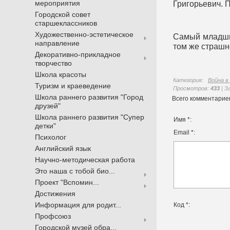
мероприятия
Григорьевич. 
Городской совет
старшеклассников
Художественно-эстетическое
Самый младший
направление
том же страшно
Декоративно-прикладное
творчество
Школа красоты
Категория
:
Война в
Туризм и краеведение
Просмотров
:
433
|
З
Школа раннего развития "Город
Всего комментарие
друзей"
Школа раннего развития "Супер
Имя *:
детки"
Email *:
Психолог
Английский язык
Научно-методическая работа
Это наша с тобой био...
Проект "Вспомин...
Достижения
Информация для родит...
Код *:
Профсоюз
Городской музей обра...