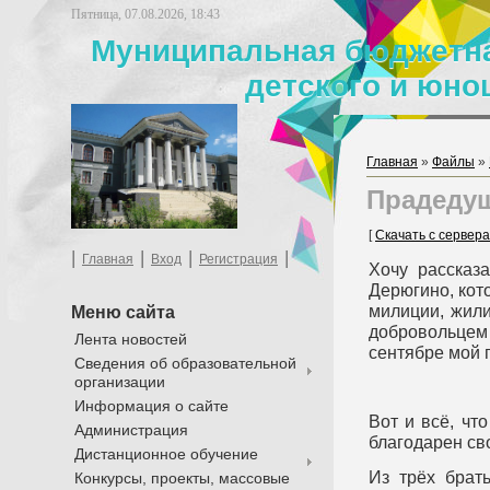
Пятница, 07.08.2026, 18:43
Муниципальная бюджетна
детского и юно
Главная
»
Файлы
»
Прадедуш
[
Скачать с сервера
|
|
|
|
Главная
Вход
Регистрация
Хочу рассказ
Дерюгино, кот
милиции, жили
Меню сайта
добровольцем
Лента новостей
сентябре мой 
Сведения об образовательной
организации
Информация о сайте
Вот и всё, чт
Администрация
благодарен св
Дистанционное обучение
Из трёх брат
Конкурсы, проекты, массовые