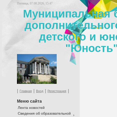
Пятница, 07.08.2026, 15:47
Муниципальная 
дополнительног
детского и юн
"Юность"
|
|
|
|
Главная
Вход
Регистрация
Меню сайта
Лента новостей
Сведения об образовательной