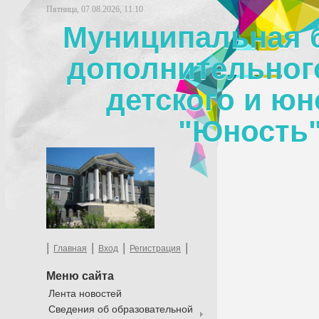
Пятница, 07.08.2026, 11:10
Муниципальная 
дополнительног
детского и юн
"Юность"
|
|
|
|
Главная
Вход
Регистрация
Меню сайта
Лента новостей
Сведения об образовательной